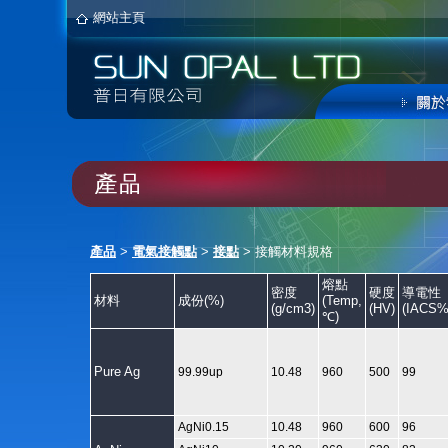
網站主頁
產品
>
電氣接觸點
>
接點
> 接觸材料規格
熔點
密度
硬度
導電性
材料
成份(%)
(Temp,
(g/cm3)
(HV)
(IACS%
℃)
Pure Ag
99.99up
10.48
960
500
99
AgNi0.15
10.48
960
600
96