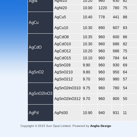
AgNi
AgNi10
10.20
960
630
82
AgNi20
10.00
1220
780
75
AgCu5
10.40
778
441
88
AgCu
AgCu10
10.30
890
607
83
AgCdO8
10.35
960
600
86
AgCdO10
10.30
960
686
82
AgCdO
AgCdO12
10.20
960
686
75
AgCdO15
10.10
960
784
64
AgSnO28
9.90
960
930
69
AgSnO2
AgSnO210
9.80
960
950
64
AgSnO212
9.70
960
980
57
AgSnO2InO310
9.75
960
780
54
AgSnO2InO3
AgSnO2InO312
9.70
960
800
50
AgPd
AgPd30
10.90
940
931
11
Copyright © 2015 Sun Opal Limited. Powered by
Anglia Design