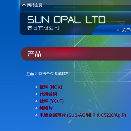
网站主页
产品
> 特殊合金弹簧材料
铍铜 (NGK)
代用钹铜
钛铜 (YCuT)
纯镍片
电镀金属薄片 (SUS-AG/Ni.P & C5210/Ag.P)